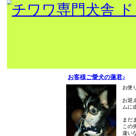
出産情報！！
お客様ご愛犬の蓮君♪
トップページ
お便
当犬舎出身
お迎
チャンピオ
ムに
ン
巣立ちの部屋
まだ
この
犬舎紹介
違いな