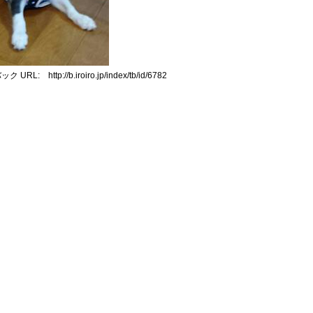
RL: http://b.iroiro.jp/index/tb/id/6782