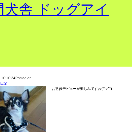
 10:10:34Posted on
日記
お散歩デビューが楽しみですね(*^▿^*)