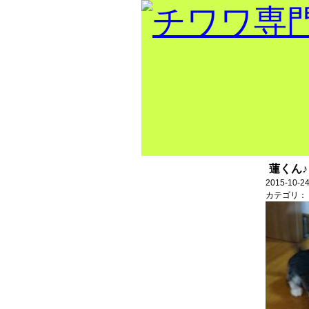
蓮くん♪
出産情報！！
2015-10-24
カテゴリ：
トップページ
当犬舎出身
チャンピオ
ン
巣立ちの部屋
犬舎紹介