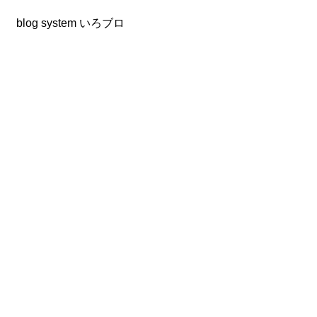
blog system
いろブロ