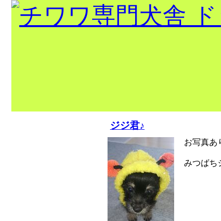
出産情報！！
ジジ君♪
トップページ
お写真あ
当犬舎出身
みつばち
チャンピオ
ン
巣立ちの部屋
犬舎紹介