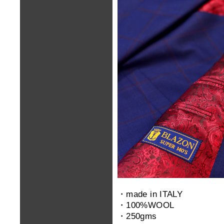
・made in ITALY
・100%WOOL
・250gms