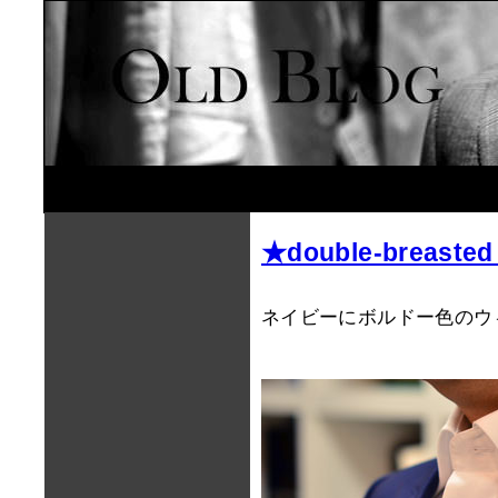
★double-bre
ネイビーにボルドー色のウ