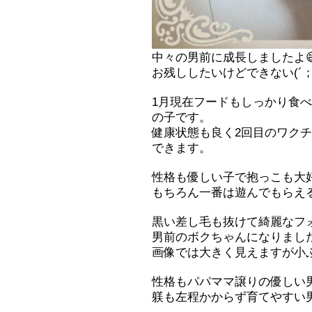
中々の男前に成長しましたよ😄
お残ししたいけどできない(´；ω
1月現在フードもしっかり食
の子です。
健康状態も良く2回目のワク
できます。
性格も優しい子で抱っこも大好き
もちろん一番は遊んでもらえる
黒い差し毛も抜けて綺麗なフ
男前のボクちゃんになりまし
画像では大きく見えますが小
性格もパパママ譲りの優しい
躾も左程かからず育てやすい