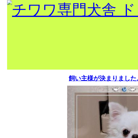
出産情報！！
飼い主様が決まりました
トップページ
当犬舎出身
チャンピオ
ン
巣立ちの部屋
犬舎紹介