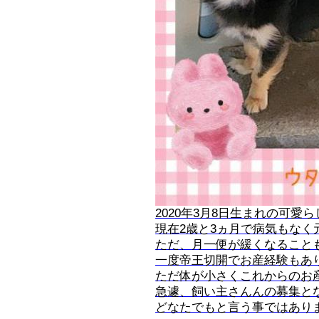
2020年3月8日生まれの可愛
現在2歳と3ヵ月で病気もなく
ただ、月一便が緩くなること
一度帝王切開でお産経験もあ
ただ体が小さくこれからのお
急遽、飼い主さんんの募集と
どなたでもと言う事ではあり