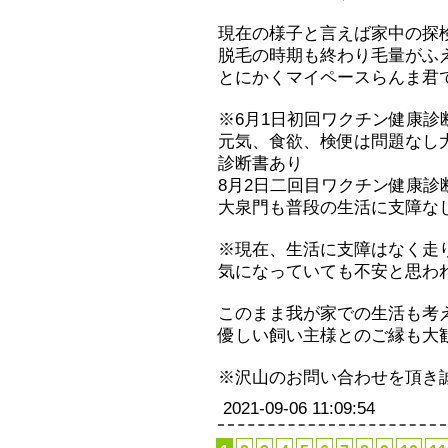
現在の様子と言えば家中の探検
脱毛の時期も終わり毛量がふ
とにかくマイペースらんま君で
※6月1日初回ワクチン健康診
元気、食欲、検便は問題なし大
診断書あり
8月2日二回目ワクチン健康診
大泉門も普段の生活に支障な
※現在、生活に支障はなく走
気になっていても不安と思わ
このまま我が家での生活も考
優しい飼い主様とのご縁も大歓迎
※沢山のお問い合わせを頂き誠
2021-09-06 11:09:54