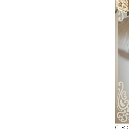
(´；ω；