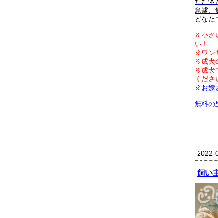
ただ体
急遽、
どなた
※小さ
い！
※ワン
※成犬
※成犬
くださ
※お嫁
無料の
2022-0
飼い