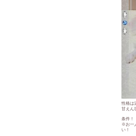
販売規約
お問い合わせ
ブログ
リンク集
性格は
甘えん
条件！
※お一
い！