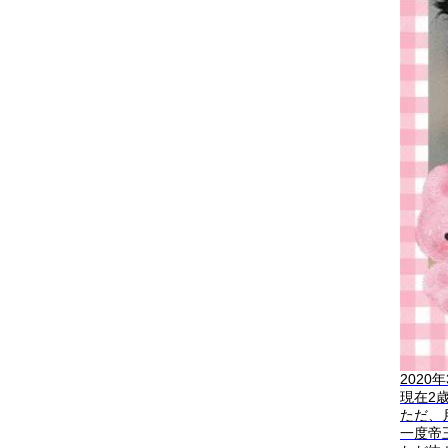
202
現在2
ただ、
一度帝