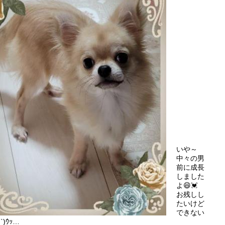
いや～
中々の男
前に成長
しました
よ😄💓
お残しし
たいけど
できない
`)ｳｯ…