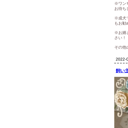
※ワン
お待ち
※成犬
もお勧
※お婿
さい！
その他
2022-0
飼い