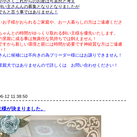
が小さくこれからのお産は可哀想と考え
飼い主さんんの募集となりとなりましたが
でもと言う事ではありません！
いお子様がおられるご家庭や、お一人暮らしの方はご遠慮くださ
ちゃんとの時間がゆっくり取れる飼い主様を優先いたします。
の里親に成る事は無責任な気持ちでは飼えません！
ですから新しい環境と躾には時間が必要です神経質な方はご遠慮
い！
さんに候補には不向きの為ブリーダー様にはお譲りできません！
里親犬ではありませんので詳しくは お問い合わせください！
6-12 11:38:50
主様が決まりました。