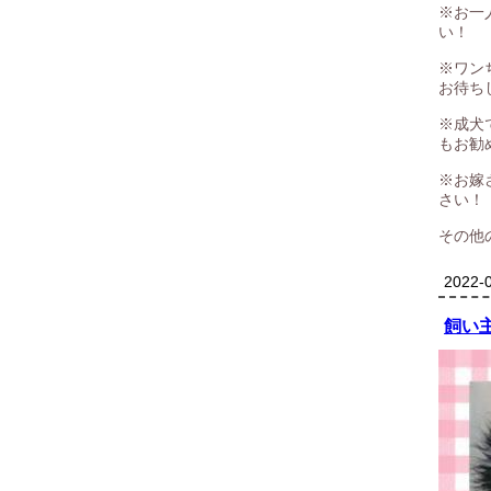
※お一
い！
※ワン
お待ち
※成犬
もお勧
※お嫁
さい！
その他
2022-0
飼い