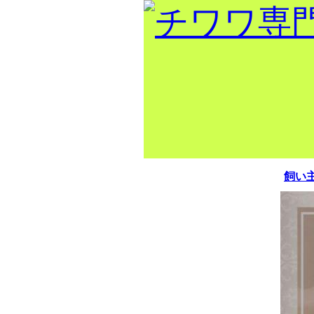
出産情報！！
飼い
トップページ
当犬舎出身
チャンピオ
ン
巣立ちの部屋
犬舎紹介