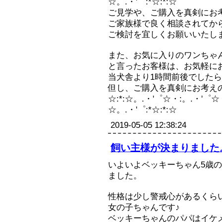
☆。.・'゜:*☆:*:☆
ご見学や、ご購入を真剣にお
ご家族様で良く相談されてか
ご検討を宜しくお願いいたし
また、お気に入りのワンちゃ
と言ったお客様は、お気軽に
当犬舎より1時間前後でした
但し、ご購入を真剣にお考え
☆:*:☆。.・'゜☆・:。.・'゜☆
☆。.・'゜:*☆:*:☆
2019-05-05 12:38:24
飼い主様が決まりました
いよいよベッキーちゃん5歳
ました。
性格は少し警戒心があるくら
女の子ちゃんです♪
ベッキーちゃんのパパはイケ