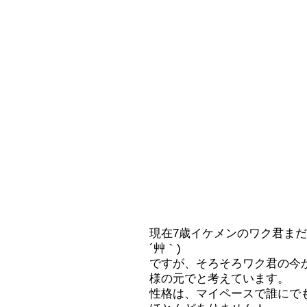
販売規約
お問い合わせ
ブログ
リンク集
現在7歳イケメンのワク君まだ
´艸｀)
ですが、そろそろワク君の今
様の元でと考えています。
性格は、マイペースで誰にで