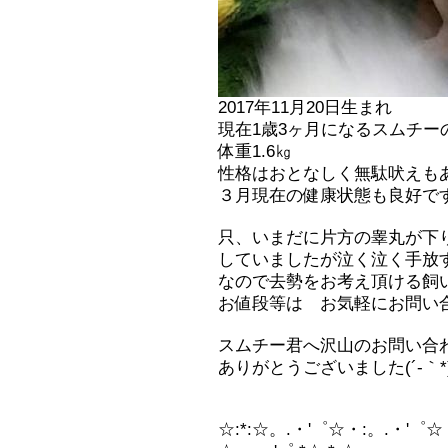
2017年11月20日生まれ
現在1歳3ヶ月になるスムチー
体重1.6㎏
性格はおとなしく無駄吠えも
３月現在の健康状態も良好で
只、いまだに片方の睾丸が下
していましたが泣く泣く手放
なので去勢をお考え頂ける飼
お値段等は お気軽にお問い
スムチー君へ沢山のお問い合
ありがとうございました(´-｀*
☆:*:☆。.・'゜☆・:。.・'゜☆