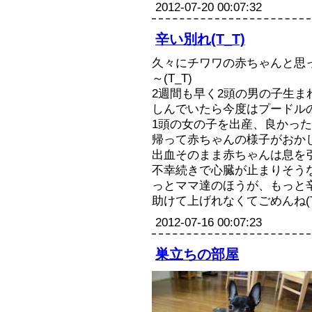
2012-07-20 00:07:32
販売規約
辛い別れ(T_T)
お問い合わせ
久々にチワワの赤ちゃんと思
ブログ
～(T_T)
2週間も早く2頭の男の子生ま
リンク集
しんでいたら今度はプードル
1頭の女の子を出産、良かっ
帰って赤ちゃんの様子がおか
出血そのまま赤ちゃんは息を引き
不幸続きで心臓が止まりそうな
っとママ達のほうが、もっと辛
助けて上げれなくてごめんね(T
2012-07-16 00:07:23
巣立ちの部屋