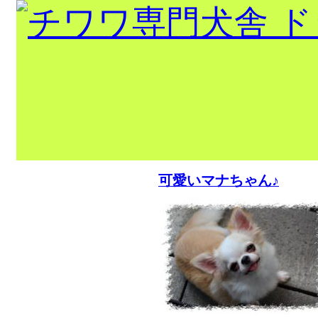
出産情報！！
可愛いマナちゃん♪
トップページ
当犬舎出身
チャンピオ
ン
巣立ちの部屋
犬舎紹介