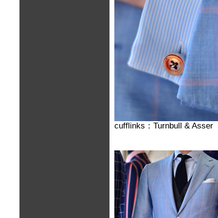
cufflinks：Turnbull & Asser