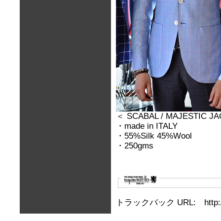
＜ SCABAL / MAJESTIC J
・made in ITALY
・55%Silk 45%Wool
・250gms
トラックバック URL: http://b.ir