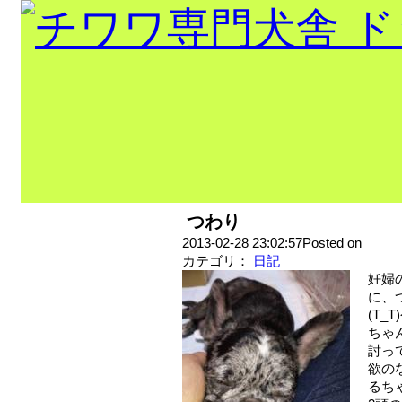
つわり
出産情報！！
2013-02-28 23:02:57Posted on
トップページ
カテゴリ：
日記
妊婦
当犬舎出身
に、
チャンピオ
(T
ちゃ
ン
巣立ちの部屋
討っ
欲の
犬舎紹介
るち